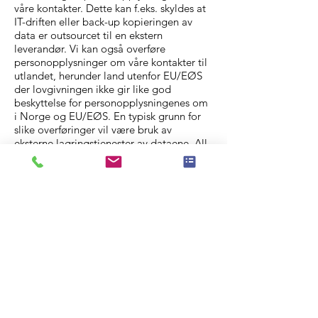
våre kontakter. Dette kan f.eks. skyldes at
IT-driften eller back-up kopieringen av
data er outsourcet til en ekstern
leverandør. Vi kan også overføre
personopplysninger om våre kontakter til
utlandet, herunder land utenfor EU/EØS
der lovgivningen ikke gir like god
beskyttelse for personopplysningenes om
i Norge og EU/EØS. En typisk grunn for
slike overføringer vil være bruk av
eksterne lagringstjenester av dataene. All
vår bruk av databehandlere og overføring
av personopplysninger til utlandet vil skje
i henhold til gjeldende lover og regler og
våre egne retningslinjer. En oversikt over
vår bruk av databehandlere og overføring
av personopplysninger til utlandet vil
gjøres tilgjengelig på forespørsel.
9. hvor lenge blir
opplysningene
lagret?