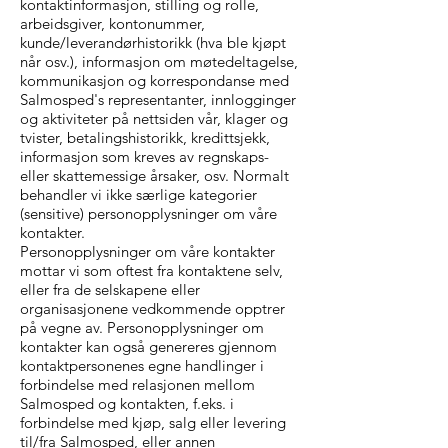
kontaktinformasjon, stilling og rolle,
arbeidsgiver, kontonummer,
kunde/leverandørhistorikk (hva ble kjøpt
når osv.), informasjon om møtedeltagelse,
kommunikasjon og korrespondanse med
Salmosped's representanter, innlogginger
og aktiviteter på nettsiden vår, klager og
tvister, betalingshistorikk, kredittsjekk,
informasjon som kreves av regnskaps-
eller skattemessige årsaker, osv. Normalt
behandler vi ikke særlige kategorier
(sensitive) personopplysninger om våre
kontakter.
Personopplysninger om våre kontakter
mottar vi som oftest fra kontaktene selv,
eller fra de selskapene eller
organisasjonene vedkommende opptrer
på vegne av. Personopplysninger om
kontakter kan også genereres gjennom
kontaktpersonenes egne handlinger i
forbindelse med relasjonen mellom
Salmosped og kontakten, f.eks. i
forbindelse med kjøp, salg eller levering
til/fra Salmosped, eller annen